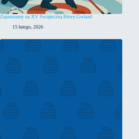
Zapraszamy na XV Świąteczną Bitwę Gwiazd
15 lutego, 2026