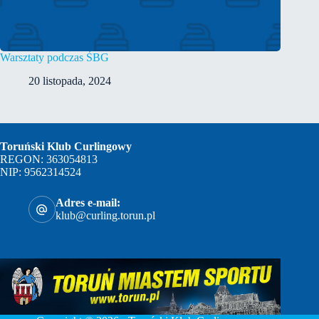
Warsztaty podczas ŚBG
20 listopada, 2024
Toruński Klub Curlingowy
REGON: 363054813
NIP: 9562314524
Adres e-mail:
klub@curling.torun.pl